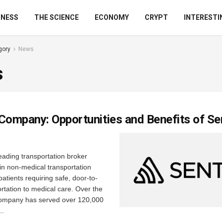
INESS
THE SCIENCE
ECONOMY
CRYPT
INTERESTI
gory
News
s
Company: Opportunities and Benefits of Se
leading transportation broker
 in non-medical transportation
atients requiring safe, door-to-
rtation to medical care. Over the
company has served over 120,000
..