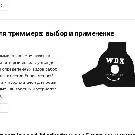
RE
я триммера: выбор и применение
иммера является важным
м, который используется для
 определенных видов работ.
тся от лески более жесткой
ей и предназначен для резки
дых или толстых материалов.
...
RE