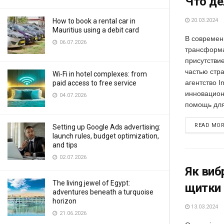
Что де
How to book a rental car in
20.03.2024
Mauritius using a debit card
В совреме
06.07.2026
трансформа
присутстви
частью стра
Wi-Fi in hotel complexes: from
агентство I
paid access to free service
инновацион
04.07.2026
помощь для
READ MO
Setting up Google Ads advertising:
launch rules, budget optimization,
and tips
02.07.2026
Як виб
The living jewel of Egypt:
щитки 
adventures beneath a turquoise
horizon
13.03.2024
21.06.2026