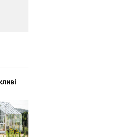
жливі