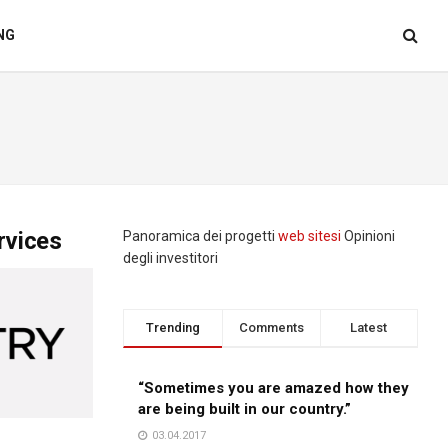
NG
rvices
Panoramica dei progetti
web sitesi
Opinioni
degli investitori
Trending
Comments
Latest
“Sometimes you are amazed how they
are being built in our country.”
03.04.2017