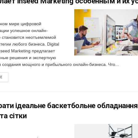
лает Inseed Marketing особенным и их у
нном мире цифровой
ции успешное онлайн-
е становится неотъемлемой
тегии любого бизнеса. Digital
nseed Marketing предлагает
ные решения и экспертную
 создания мощного и прибыльного онлайн-бизнеса. Что...
RE
рати ідеальне баскетбольне обладнання:
та сітки