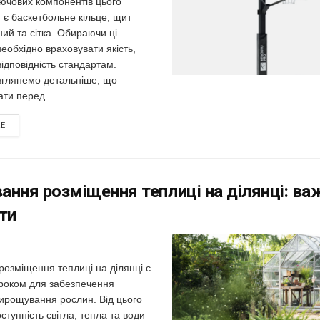
ючових компонентів цього
є баскетбольне кільце, щит
ий та сітка. Обираючи ці
еобхідно враховувати якість,
відповідність стандартам.
зглянемо детальніше, що
ати перед...
RE
ання розміщення теплиці на ділянці: ва
ти
озміщення теплиці на ділянці є
роком для забезпечення
вирощування рослин. Від цього
ступність світла, тепла та води