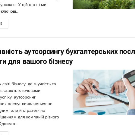
урожаю. У цій статті ми
ключові...
RE
вність аутсорсингу бухгалтерських посл
ги для вашого бізнесу
світі бізнесу, де гнучкість та
ть стають ключовими
спіху, аутсорсинг
ких послуг виявляється не
дним, але й стратегічно
ішенням для компаній різного
дним з...