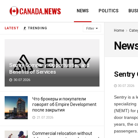
NEWS
POLITICS
BUS
LATEST
TRENDING
Filter
Home
Cate
New
Sentry Company: Opportunities and
Benefits of Services
Sentry 
30.07.2026
30.07.2026
Sentry is a 
Что брокеры и покупатели
specializing
говорят об Empire Development
после закрытия
(NEMT) for p
door transpo
21.07.2026
years, the 
passengers.
Commercial relocation without