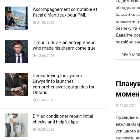
Одним із кл
обладнання 
Accompagnement comptable et
баскетбольн
fiscal à Montreux pour PME
елементи, н
21.06.2026
безпеку та 
Давайте ро
потрібно зн
Timur Turlov – an entrepreneur
who made his dream come true
READ MO
13.06.2026
Demystifying the system:
LawyerInfo launches
Планув
comprehensive legal guides for
момен
Ontario
05.06.2026
29.02.2024
DIY air conditioner repair: initial
Правильне р
checks and helpful tips
важливим к
30.05.2026
успішного 
залежить до