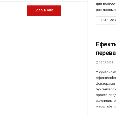
для вашого 
розглянемо 
LOAD MORE
READ MO
Ефекти
перева
29.02.2024
У сучасному 
ефективніс
факторами у
бухгалтерсь
просто вигі
важливим р
масштабу. О