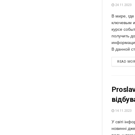
24.11.2023
В мире, гд
ключевым и
курсе событ
получить д
информацию
В данной с
READ MO
Proslav
відбува
14.11.2023
У світі інф
новинні дже