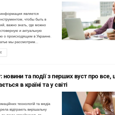
е информация является
нструментом, чтобы быть в
ий, важно знать, где можно
остоверную и актуальную
 о происходящем в Украине.
татье мы рассмотрим...
RE
: новини та події з перших вуст про все,
ється в країні та у світі
ормаційних технологій та медіа
рела відіграють вирішальну