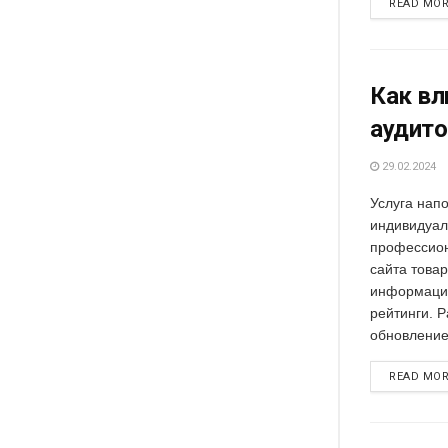
READ MO
Как вл
аудито
29.02.2024
Услуга нап
индивидуал
профессион
сайта това
информацие
рейтинги. Р
обновление
READ MO