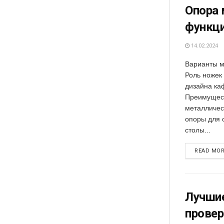
Опора 
функци
14.02.2024
Варианты м
Роль ножек
дизайна ка
Преимущест
металличес
опоры для 
столы...
READ MO
Лучшие
провер