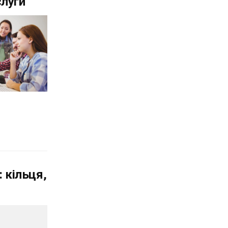
слуги
 кільця,