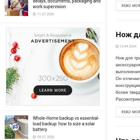
delays, documents, packaging and
READ MO
work supervision
11.07.2026
Нож дл
15.04.2024
Нож для тр
аксессуаро
выполнения
Он отличае
конструкци
более твер
Рассмотрим,
READ MO
Whole-Home backup vs essential-
load backup: how to size a solar
battery
09.07.2026