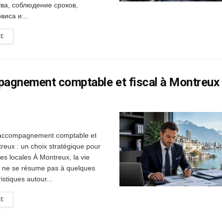
тва, соблюдение сроков,
виса и...
RE
agnement comptable et fiscal à Montreux
 accompagnement comptable et
treux : un choix stratégique pour
ses locales À Montreux, la vie
 ne se résume pas à quelques
ristiques autour...
RE