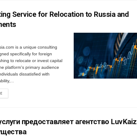
ing Service for Relocation to Russia and
ments
a.com is a unique consulting
gned specifically for foreign
hing to relocate or invest capital
he platform's primary audience
ndividuals dissatisfied with
bility,...
RE
услуги предоставляет агентство LuvKaiz
ущества