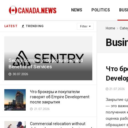
NEWS
POLITICS
BUS
LATEST
TRENDING
Filter
Home
Cate
Busi
Sentry Company: Opportunities and
Benefits of Services
Что бр
30.07.2026
Develo
21.07.2026
Что брокеры и покупатели
говорят об Empire Development
Закрытие с
после закрытия
— это важн
21.07.2026
получения 
оценка раб
Commercial relocation without
обращают в