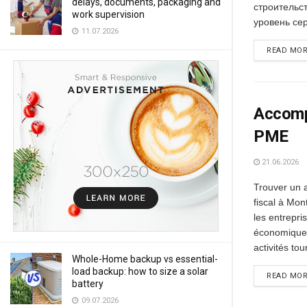
delays, documents, packaging and
строительс
work supervision
уровень сер
11.07.2026
READ MO
Accomp
PME
21.06.2026
Trouver un
fiscal à Mon
les entrepri
économique
activités tou
Whole-Home backup vs essential-
load backup: how to size a solar
READ MO
battery
09.07.2026