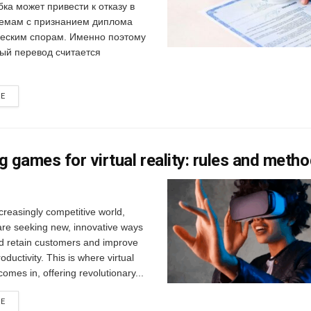
ка может привести к отказу в
лемам с признанием диплома
еским спорам. Именно поэтому
ый перевод считается
RE
g games for virtual reality: rules and meth
ncreasingly competitive world,
re seeking new, innovative ways
nd retain customers and improve
ductivity. This is where virtual
comes in, offering revolutionary...
RE