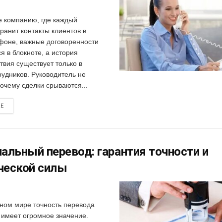
е компанию, где каждый
ранит контакты клиентов в
фоне, важные договоренности
я в блокноте, а история
твия существует только в
рудников. Руководитель не
очему сделки срываются...
RE
альный перевод: гарантия точности и
ческой силы
ном мире точность перевода
 имеет огромное значение.