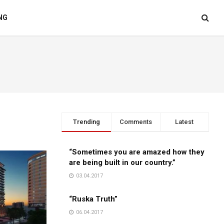
NG
Trending
Comments
Latest
“Sometimes you are amazed how they
are being built in our country.”
03.04.2017
“Ruska Truth”
06.04.2017