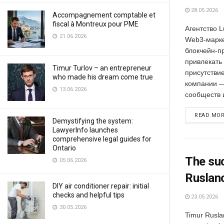
28.05.2026
Accompagnement comptable et
fiscal à Montreux pour PME
Агентство 
21.06.2026
Web3-марке
блокчейн-п
привлекать
Timur Turlov – an entrepreneur
присутстви
who made his dream come true
компании —
13.06.2026
сообществ 
READ MO
Demystifying the system:
LawyerInfo launches
comprehensive legal guides for
Ontario
The suc
05.06.2026
Ruslano
DIY air conditioner repair: initial
checks and helpful tips
23.05.2026
30.05.2026
Timur Ruslan