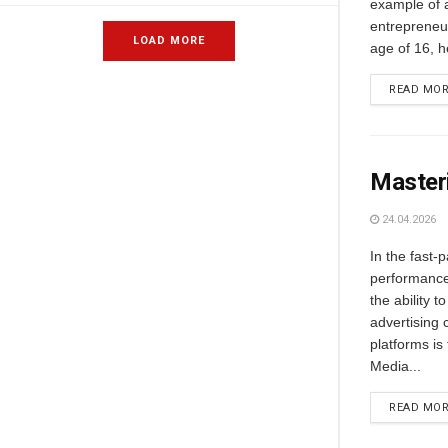
example of 
entrepreneur
LOAD MORE
age of 16, h
READ MO
Masteri
24.04.2026
In the fast-
performance 
the ability t
advertising
platforms is 
Media...
READ MO