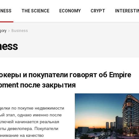
INESS
THE SCIENCE
ECONOMY
CRYPT
INTERESTI
gory
Business
ness
океры и покупатели говорят об Empire
pment после закрытия
делки по покупке недвижимости
ый этап, однако именно после
ключей начинается реальная
оты девелопера. Покупатели
нимание на качество