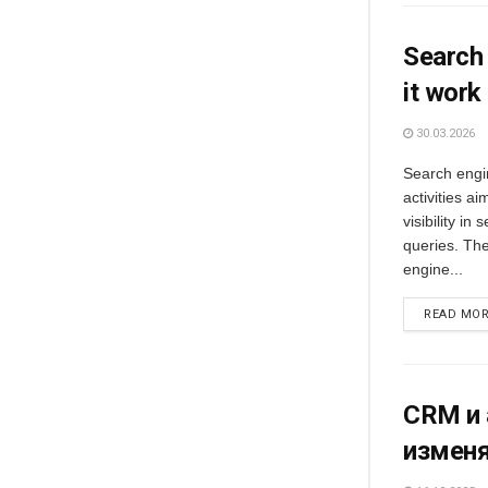
Search 
it work
30.03.2026
Search engin
activities a
visibility in
queries. Th
engine...
READ MO
CRM и 
изменя