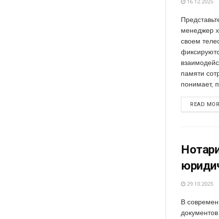
16.12.2025
Представьт
менеджер х
своем теле
фиксируютс
взаимодейс
памяти сот
понимает, п
READ MO
Нотари
юриди
29.10.2025
В современ
документов