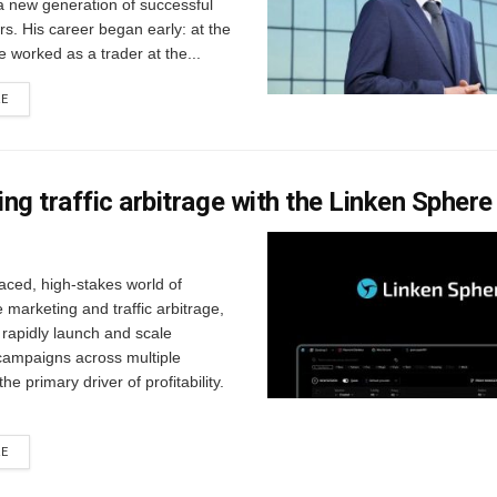
a new generation of successful
s. His career began early: at the
e worked as a trader at the...
RE
ng traffic arbitrage with the Linken Spher
paced, high-stakes world of
marketing and traffic arbitrage,
o rapidly launch and scale
 campaigns across multiple
the primary driver of profitability.
RE