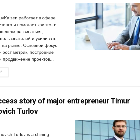
LuvKaizen работает в сфере
тинга и помогает крипто- и
роектам развиваться,
 пользователей и усиливать
е на рынке. Основной фокус
 рост метрик, построение
и продвижение проектов...
RE
cess story of major entrepreneur Timur
vich Turlov
ovich Turlov is a shining