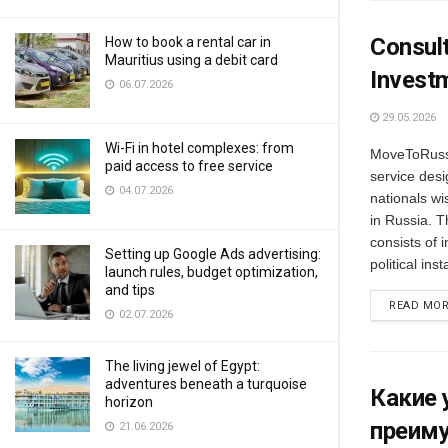
Consult
How to book a rental car in
Mauritius using a debit card
Invest
06.07.2026
29.05.2026
Wi-Fi in hotel complexes: from
MoveToRussi
paid access to free service
service desi
04.07.2026
nationals wis
in Russia. T
consists of i
Setting up Google Ads advertising:
political insta
launch rules, budget optimization,
and tips
READ MO
02.07.2026
The living jewel of Egypt:
adventures beneath a turquoise
Какие 
horizon
преим
21.06.2026